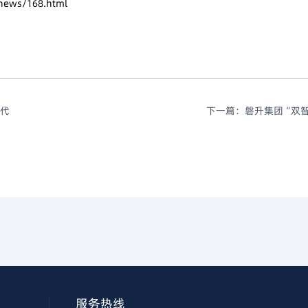
news/168.html
代
下一篇：
磐升集团“双
服务热线