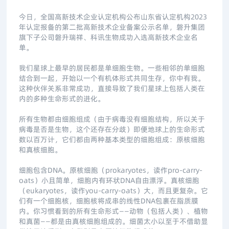
今日，全国高新技术企业认定机构公布山东省认定机构2023
年认定报备的第二批高新技术企业备案公示名单，磐升集团
旗下子公司磐升瑞祥、科讯生物成功入选高新技术企业名
单。
我们星球上最早的居民都是单细胞生物。一些相邻的单细胞
结合到一起，开始以一个有机体形式共同生存，你中有我。
这种伙伴关系非常成功，直接导致了我们星球上包括人类在
内的多种生命形式的进化。
所有生物都由细胞组成（由于病毒没有细胞结构，所以关于
病毒是否是生物，这个还存在分歧）即便地球上的生命形式
数以百万计，它们都由两种基本类型的细胞组成：原核细胞
和真核细胞。
细胞包含DNA。原核细胞（prokaryotes，读作pro-carry-
oats）小且简单，细胞内有环状DNA自由漂浮。真核细胞
（eukaryotes，读作you-carry-oats）大，而且更复杂。它
们有一个细胞核，细胞核将成串的线性DNA包裹在脂质膜
内。你习惯看到的所有生命形式——动物（包括人类）、植物
和真菌——都是由真核细胞组成的。细菌太小以至于不借助显